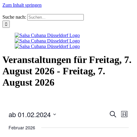
Zum Inhalt springen
Suche nach:
Veranstaltungen für Freitag, 7.
August 2026 - Freitag, 7.
August 2026
ab 01.02.2024
Veranstal
Veran
Suche
Liste
Ansic
Suche
Datum
Navig
wählen.
Februar 2026
und