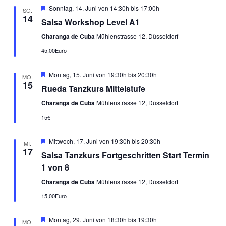
Empfohlen
Sonntag, 14. Juni von 14:30h
bis
17:00h
SO.
14
Salsa Workshop Level A1
Charanga de Cuba
Mühlenstrasse 12, Düsseldorf
45,00Euro
Empfohlen
Montag, 15. Juni von 19:30h
bis
20:30h
MO.
15
Rueda Tanzkurs Mittelstufe
Charanga de Cuba
Mühlenstrasse 12, Düsseldorf
15€
Empfohlen
Mittwoch, 17. Juni von 19:30h
bis
20:30h
MI.
17
Salsa Tanzkurs Fortgeschritten Start Termin
1 von 8
Charanga de Cuba
Mühlenstrasse 12, Düsseldorf
15,00Euro
Empfohlen
Montag, 29. Juni von 18:30h
bis
19:30h
MO.