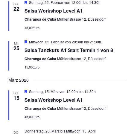
Ansichten
Empfohlen
Sonntag, 22. Februar von 12:00h
bis
14:30h
SO.
22
Navigati
Salsa Workshop Level A1
Charanga de Cuba
Mühlenstrasse 12, Düsseldorf
45,00Euro
Empfohlen
Mittwoch, 25. Februar von 20:30h
bis
21:30h
MI.
25
Salsa Tanzkurs A1 Start Termin 1 von 8
Charanga de Cuba
Mühlenstrasse 12, Düsseldorf
15,00Euro
März 2026
Empfohlen
Sonntag, 15. März von 12:00h
bis
14:30h
SO.
15
Salsa Workshop Level A1
Charanga de Cuba
Mühlenstrasse 12, Düsseldorf
45,00Euro
Donnerstag, 26. März
bis
Mittwoch, 15. April
DO.