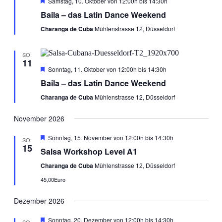
Empfohlen
Samstag, 10. Oktober von 12:00h
bis
14:30h
Baila – das Latin Dance Weekend
Charanga de Cuba
Mühlenstrasse 12, Düsseldorf
SO.
11
Empfohlen
Sonntag, 11. Oktober von 12:00h
bis
14:30h
Baila – das Latin Dance Weekend
Charanga de Cuba
Mühlenstrasse 12, Düsseldorf
November 2026
Empfohlen
Sonntag, 15. November von 12:00h
bis
14:30h
SO.
15
Salsa Workshop Level A1
Charanga de Cuba
Mühlenstrasse 12, Düsseldorf
45,00Euro
Dezember 2026
Empfohlen
Sonntag, 20. Dezember von 12:00h
bis
14:30h