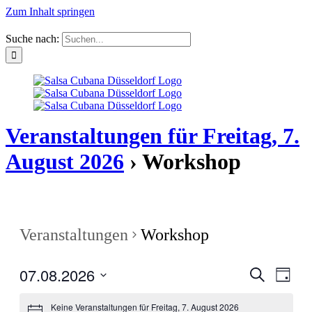
Zum Inhalt springen
Suche nach:
Veranstaltungen für Freitag, 7.
August 2026
› Workshop
Veranstaltungen
Workshop
07.08.2026
Veranstal
Veran
Suche
Tag
Ansic
Suche
Datum
Navig
wählen.
Keine Veranstaltungen für Freitag, 7. August 2026
und