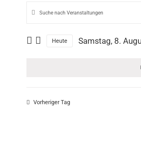
Geben
Veranstaltungen
Sie
Das
Suche
Schlüsselwort.
Samstag, 8. Aug
Heute
und
Suche
Datum
nach
Ansichten,
Veranstaltungen
wählen.
Navigation
Schlüsselwort.
Vorheriger Tag