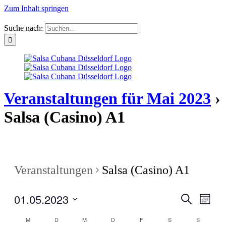
Zum Inhalt springen
Suche nach:
Veranstaltungen für Mai 2023
›
Salsa (Casino) A1
Veranstaltungen
Salsa (Casino) A1
01.05.2023
Veranstal
Veran
Suche
Monat
Ansic
Suche
Datum
Navig
Kalender
M
D
M
D
F
S
S
wählen.
und