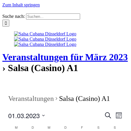
Zum Inhalt springen
Suche nach:
Veranstaltungen für März 2023
› Salsa (Casino) A1
Veranstaltungen
Salsa (Casino) A1
01.03.2023
Veranstal
Veran
Suche
Monat
Ansic
Suche
Datum
Navig
Kalender
M
D
M
D
F
S
S
wählen.
und