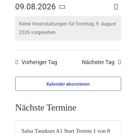
Veranstal
09.08.2026
Tag
Suche
Veranst
Ansichten
Datum
Navigatio
Keine Veranstaltungen für Sonntag, 9. August
Suche
wählen.
2026 vorgesehen.
und
Ansicht
Vorheriger Tag
Nächster Tag
Navigat
Kalender abonnieren
Nächste Termine
Salsa Tanzkurs A1 Start Termin 1 von 8