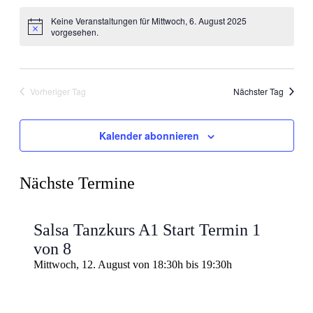
Ansic
Suche
Datum
Navig
wählen.
Keine Veranstaltungen für Mittwoch, 6. August 2025
und
vorgesehen.
Ansichten
Navigati
Vorheriger Tag
Nächster Tag
Kalender abonnieren
Nächste Termine
Salsa Tanzkurs A1 Start Termin 1
von 8
Mittwoch, 12. August von 18:30h
bis
19:30h