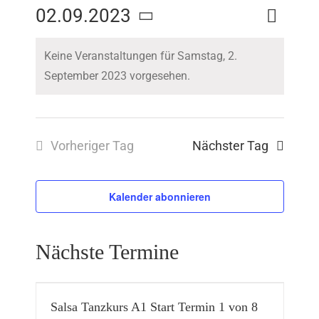
Veranstal
02.09.2023
Tag
Suche
Veranst
Ansichten
Datum
Navigatio
Keine Veranstaltungen für Samstag, 2.
Suche
wählen.
September 2023 vorgesehen.
und
Ansicht
Vorheriger Tag
Nächster Tag
Navigat
Kalender abonnieren
Nächste Termine
Salsa Tanzkurs A1 Start Termin 1 von 8